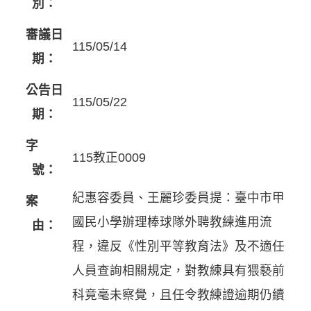
別：
審議日
115/05/14
期：
公告日
115/05/22
期：
字
115教正0009
號：
紀惠容委員、王麗珍委員提：臺中市甲
案
國民小學辦理棒球隊外聘教練進用流
由：
程，違反《性別平等教育法》及不適任
人員查詢相關規定，對教練具有猥褻前
科竟毫未察覺，且任令教練證逾期仍續