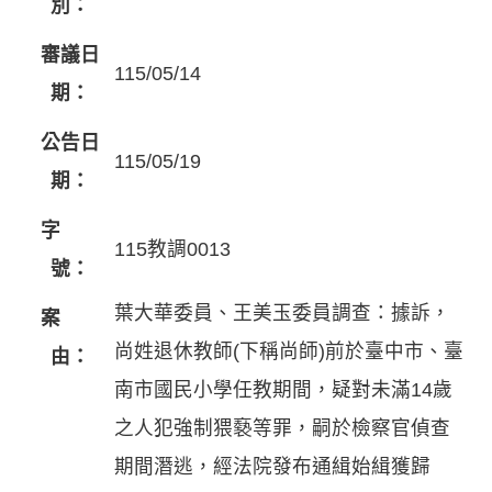
別：
審議日
115/05/14
期：
公告日
115/05/19
期：
字
115教調0013
號：
葉大華委員、王美玉委員調查：據訴，
案
尚姓退休教師(下稱尚師)前於臺中市、臺
由：
南市國民小學任教期間，疑對未滿14歲
之人犯強制猥褻等罪，嗣於檢察官偵查
期間潛逃，經法院發布通緝始緝獲歸