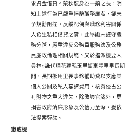
求資金借貸。蔡秋龍身為一鎮之長，明
知上述行為已嚴重悖離職務廉潔，卻未
予規勸阻攔，反縱配偶與職務利害關係
人發生私相借貸之實，此舉顯未謹守職
務分際，嚴重違反公務員服務法及公務
員廉政倫理相關規範。又於指派機要人
員林○謙代理花蓮縣玉里鎮東豐里里長期
間，長期挪用里長事務補助費以支應其
個人公關及私人宴請費用，核有侵占公
有財物之重大違失，除敗壞官箴外，更
損害政府清廉形象及公信力至深，爰依
法提案彈劾。
懲戒機