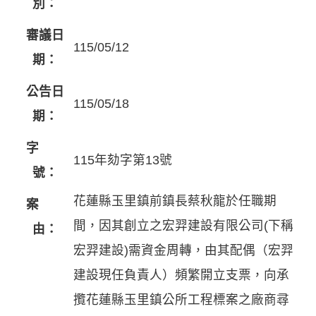
別：
審議日
115/05/12
期：
公告日
115/05/18
期：
字
115年劾字第13號
號：
花蓮縣玉里鎮前鎮長蔡秋龍於任職期
案
間，因其創立之宏羿建設有限公司(下稱
由：
宏羿建設)需資金周轉，由其配偶（宏羿
建設現任負責人）頻繁開立支票，向承
攬花蓮縣玉里鎮公所工程標案之廠商尋