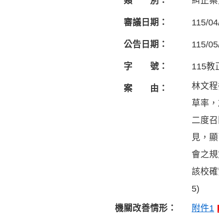
類 別：
糾正案
審議日期：
115/04
公告日期：
115/05
字 號：
115教
林文程
案 由：
草率，
二度召
見，顯
會之規
該校確
5)
機關改善情形：
附件1