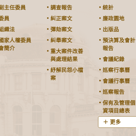
副主任委員
調查報告
統計
委員
糾正案文
廉政園地
組織法
彈劾案文
出版品
國家人權委員
糾舉案文
預決算及會計
會簡介
報告
重大案件改善
與處理結果
會議紀錄
紓解民怨小檔
巡察行事曆
案
會議行事曆
巡察報告
保有及管理個
資項目總表
更多