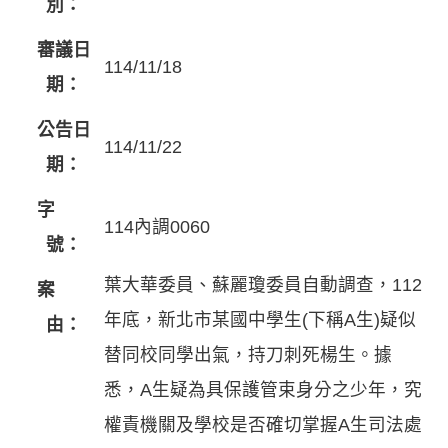
別：
審議日
114/11/18
期：
公告日
114/11/22
期：
字
114內調0060
號：
葉大華委員、蘇麗瓊委員自動調查，112
案
年底，新北市某國中學生(下稱A生)疑似
由：
替同校同學出氣，持刀刺死楊生。據
悉，A生疑為具保護管束身分之少年，究
權責機關及學校是否確切掌握A生司法處