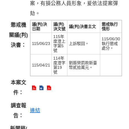
案，有損公務人員形象，爰依法提案彈
劾。
議(判)決
議(判)
懲戒執行
懲戒機
議(判)決書主文
日期
決文號
情形
關議(判)
115年
115/06/30
度澄上
115/06/23
上訴駁回。
執行懲戒
決書：
字第5
處分。
號
114年
度澄字
劉振榮罰款新臺
115/04/21
第19
幣貳拾萬元。
號
本案文
件：
調查報
連結
告：
新聞稿/