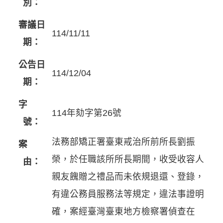
別：
審議日
114/11/11
期：
公告日
114/12/04
期：
字
114年劾字第26號
號：
法務部矯正署臺東戒治所前所長劉振
案
榮，於任職該所所長期間，收受收容人
由：
親友餽贈之禮品而未依規退還、登錄，
有違公務員服務法等規定，違法事證明
確，案經臺灣臺東地方檢察署偵查在