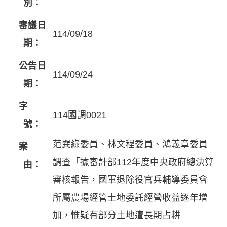
別：
審議日
114/09/18
期：
公告日
114/09/24
期：
字
114國調0021
號：
范巽綠委員、林文程委員、鴻義章委員
案
調查「據審計部112年度中央政府總決算
由：
審核報告，國軍退除役官兵輔導委員會
所屬農場經管土地委託經營收益逐年增
加，惟疑有部分土地遭長期占耕