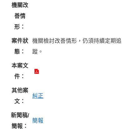
機關改
善情
形：
案件狀
機關檢討改善情形，仍須持續定期追
態：
蹤。
本案文
件：
其他案
糾正
文：
新聞稿/
簡報
簡報：