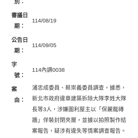
別：
審議日
114/08/19
期：
公告日
114/09/05
期：
字
114內調0038
號：
浦忠成委員、蔡崇義委員調查，據悉，
案
新北市政府違章建築拆除大隊李姓大隊
由：
長等3人，涉嫌圖利屋主以「保麗龍磚
牆」佯裝封閉夾層，並據以拍照製作結
案報告，疑涉有違失等情案調查報告。