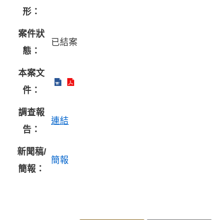
形：
案件狀
已結案
態：
本案文
件：
調查報
連結
告：
新聞稿/
簡報
簡報：