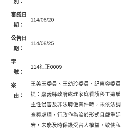
別：
審議日
114/08/20
期：
公告日
114/08/25
期：
字
114社正0009
號：
王美玉委員、王幼玲委員、紀惠容委員
案
提：嘉義縣政府處理家庭看護移工遭雇
由：
主性侵害及非法聘僱案件時，未依法調
查與處理，行政作為流於形式且嚴重延
宕，未能及時保護受害人權益，致使私