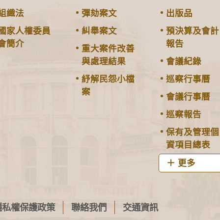
組織法
彈劾案文
出版品
國家人權委員
糾舉案文
預決算及會計
會簡介
報告
重大案件改善
與處理結果
會議紀錄
紓解民怨小檔
巡察行事曆
案
會議行事曆
巡察報告
保有及管理個
資項目總表
更多
隱私權保護政策
聯絡我們
交通資訊