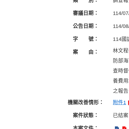
類 別：
調查報
審議日期：
114/07
公告日期：
114/08
字 號：
114國
林文程
案 由：
防部海
查時督
養費用
之報告。
機關改善情形：
附件1
案件狀態：
已結案
本案文件：