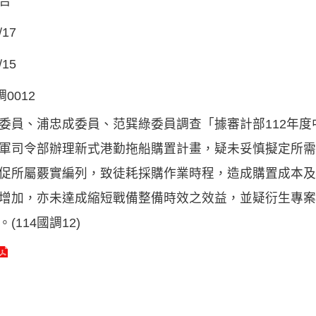
告
/17
/15
調0012
委員、浦忠成委員、范巽綠委員調查「據審計部112年
軍司令部辦理新式港勤拖船購置計畫，疑未妥慎擬定所需
促所屬覈實編列，致徒耗採購作業時程，造成購置成本及
增加，亦未達成縮短戰備整備時效之效益，並疑衍生專案
(114國調12)