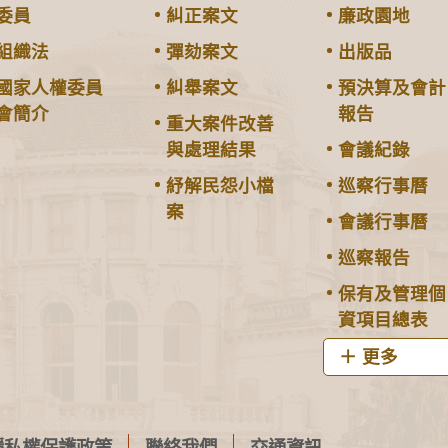
委員
糾正案文
廉政園地
組織法
彈劾案文
出版品
國家人權委員
糾舉案文
預決算及會計
會簡介
報告
重大案件改善
與處理結果
會議紀錄
紓解民怨小檔
巡察行事曆
案
會議行事曆
巡察報告
保有及管理個
資項目總表
更多
隱私權保護政策
聯絡我們
交通資訊