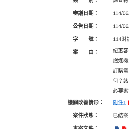
類 別：
調查報
審議日期：
114/06
公告日期：
114/06
字 號：
114財
紀惠容
案 由：
燃煤機
訂購電
何？該
必要案
機關改善情形：
附件1
案件狀態：
已結案
本案文件：