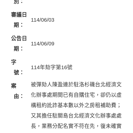
別：
審議日
114/06/03
期：
公告日
114/06/09
期：
字
114年劾字第16號
號：
被彈劾人陳盈連於駐洛杉磯台北經濟文
案
化辦事處期間已有自購住宅，卻仍以虛
由：
構租約訛詐基本數以外之房租補助費；
又其擔任駐關島台北經濟文化辦事處處
長，業務分配名實不符在先，復未確實