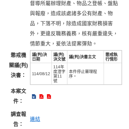
督導所屬辦理財產、物品之登帳、盤點
與報廢，造成該處諸多公有財產、物
品，下落不明，除造成國家財務損害
外，更違反職務義務，核有嚴重違失，
情節重大，爰依法提案彈劾。
議(判)決
議(判)
懲戒執
懲戒機
議(判)決書主文
日期
決文號
行情形
關議(判)
114年
度澄字
本件停止審理程
114/08/12
決書：
第11
序。
號
本案文
件：
調查報
連結
告：