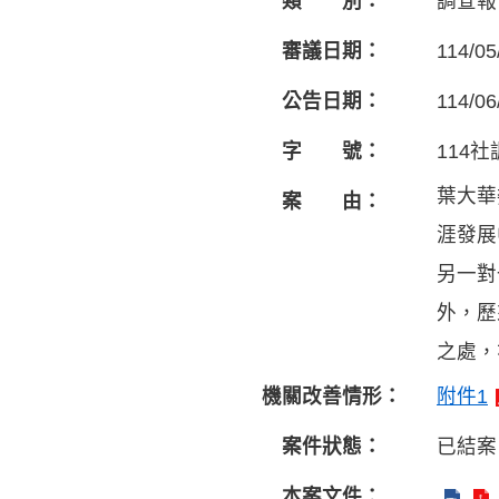
類 別：
調查報
審議日期：
114/05
公告日期：
114/06
字 號：
114社
葉大華
案 由：
涯發展
另一對
外，歷
之處，
機關改善情形：
附件1
案件狀態：
已結案
本案文件：