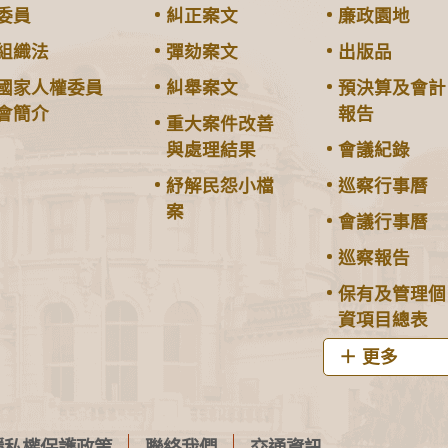
委員
糾正案文
廉政園地
組織法
彈劾案文
出版品
國家人權委員
糾舉案文
預決算及會計
會簡介
報告
重大案件改善
與處理結果
會議紀錄
紓解民怨小檔
巡察行事曆
案
會議行事曆
巡察報告
保有及管理個
資項目總表
更多
隱私權保護政策
聯絡我們
交通資訊