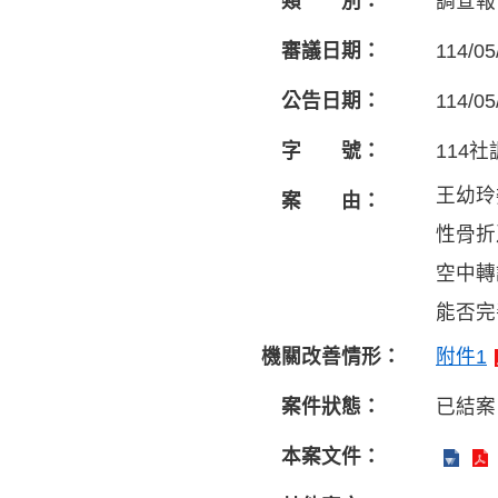
類 別：
調查報
審議日期：
114/05
公告日期：
114/05
字 號：
114社
王幼玲
案 由：
性骨折
空中轉
能否完
機關改善情形：
附件1
案件狀態：
已結案
本案文件：