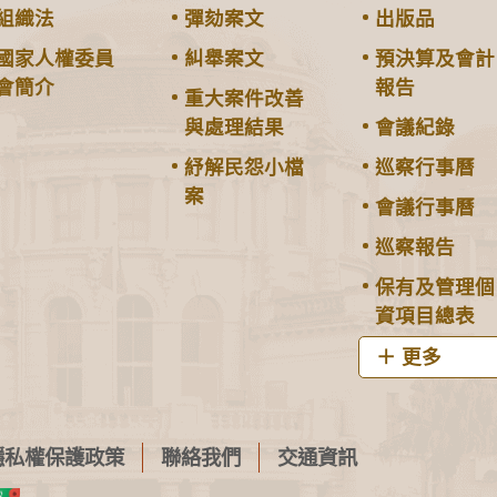
組織法
彈劾案文
出版品
國家人權委員
糾舉案文
預決算及會計
會簡介
報告
重大案件改善
與處理結果
會議紀錄
紓解民怨小檔
巡察行事曆
案
會議行事曆
巡察報告
保有及管理個
資項目總表
更多
隱私權保護政策
聯絡我們
交通資訊