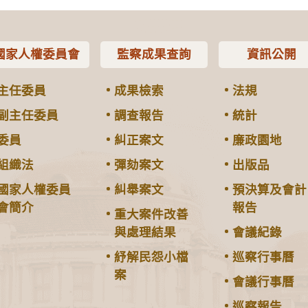
國家人權委員會
監察成果查詢
資訊公開
主任委員
成果檢索
法規
副主任委員
調查報告
統計
委員
糾正案文
廉政園地
組織法
彈劾案文
出版品
國家人權委員
糾舉案文
預決算及會計
會簡介
報告
重大案件改善
與處理結果
會議紀錄
紓解民怨小檔
巡察行事曆
案
會議行事曆
巡察報告