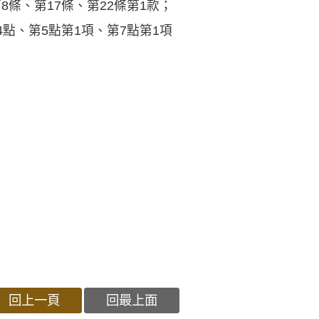
條、第17條、第22條第1款；
點、第5點第1項、第7點第1項
回上一頁
回最上面