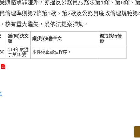
受賄賂等罪嫌外，亦違反公務員服務法第1條、第6條、第8
員倫理準則第7條第1款、第2款及公務員廉政倫理規範第4
，核有重大違失，爰依法提案彈劾。
決
議(判)決文
懲戒執行情
議(判)決書主文
號
形
114年度澄
30
本件停止審理程序。
字第10號
1