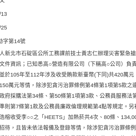
文
/13
/25
劾字第14號
人新北市石碇區公所工務課前技士黃志仁辦理災害緊急搶
文件資訊；已知悉高○營造有限公司（下稱高○公司）負責
並於105年至112年涉及收受賄款新臺幣(下同)共420萬元
150萬元等情，除涉犯貪污治罪條例第4條第1項第5款
政府採購法第34條、第50條第1項第3款、公務員服務法
準則第7條第1款及公務員廉政倫理規範第4點等規定。
浩榕收受李○○之「HEETS」加熱菸共4次、80條、134,
招待，且皆未依法報備及登錄等情，除涉犯貪污治罪條例