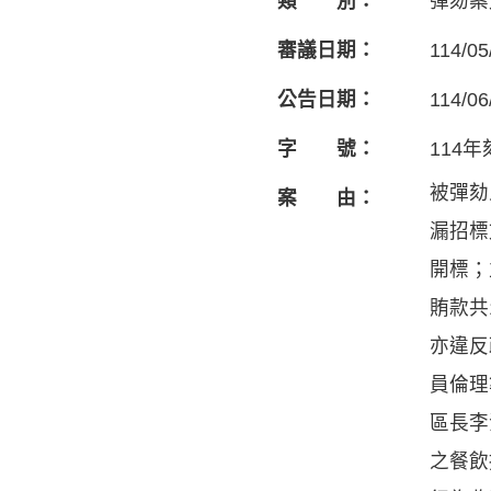
類 別：
彈劾案
審議日期：
114/05
公告日期：
114/06
字 號：
114年
被彈劾
案 由：
漏招標
開標；
賄款共
亦違反
員倫理
區長李
之餐飲