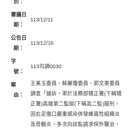
別：
審議日
113/12/11
期：
公告日
113/12/16
期：
字
113司調0030
號：
王美玉委員、蘇麗瓊委員、郭文東委員
案
調查「據訴，渠於法務部矯正署(下稱矯
由：
正署)高雄第二監獄(下稱高二監)服刑，
因右足傷口嚴重感染併發蜂窩性組織炎
及骨髓炎，多次向該監請求保外醫治，