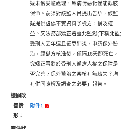
疑未獲妥適處理，致病情惡化僅能截肢
保命。嗣渠對該監人員提出告訴，該監
疑提供虛偽不實資料予檢方，損及權
益。又法務部矯正署臺北監獄(下稱北監)
受刑人因年邁且罹患肺炎，申請保外醫
治，經獄方核准後，僅隔18天即死亡，
究矯正署對於受刑人醫療人權之保障是
否完善？保外醫治之審核有無疏失？均
有併同瞭解及調查之必要」報告。
機關改
善情
附件1
形：
案件狀