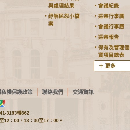
與處理結果
會議紀錄
紓解民怨小檔
巡察行事曆
案
會議行事曆
巡察報告
保有及管理個
資項目總表
更多
隱私權保護政策
聯絡我們
交通資訊
1-3183轉662
2：00，13：30至17：00。