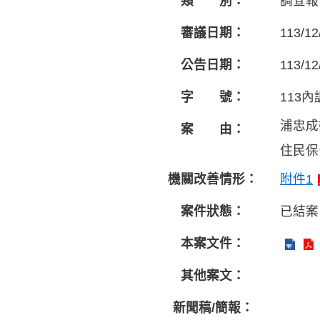
類 別：
調查報
審議日期：
113/12
公告日期：
113/12
字 號：
113內
浦忠成
案 由：
住民保
機關改善情形：
附件1
案件狀態：
已結案
本案文件：
其他案文：
新聞稿/簡報：