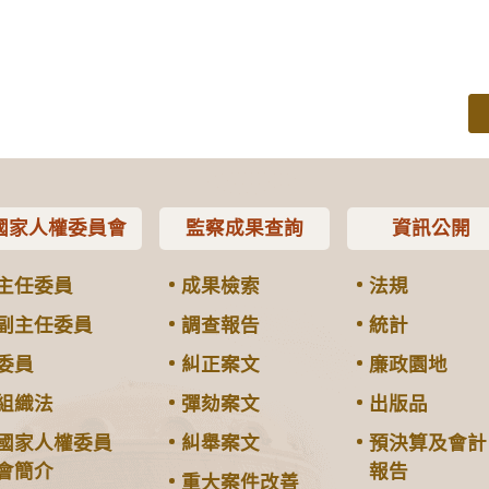
國家人權委員會
監察成果查詢
資訊公開
主任委員
成果檢索
法規
副主任委員
調查報告
統計
委員
糾正案文
廉政園地
組織法
彈劾案文
出版品
國家人權委員
糾舉案文
預決算及會計
會簡介
報告
重大案件改善