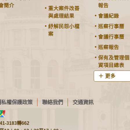
會簡介
報告
重大案件改善
與處理結果
會議紀錄
紓解民怨小檔
巡察行事曆
案
會議行事曆
巡察報告
保有及管理個
資項目總表
更多
隱私權保護政策
聯絡我們
交通資訊
1-3183轉662