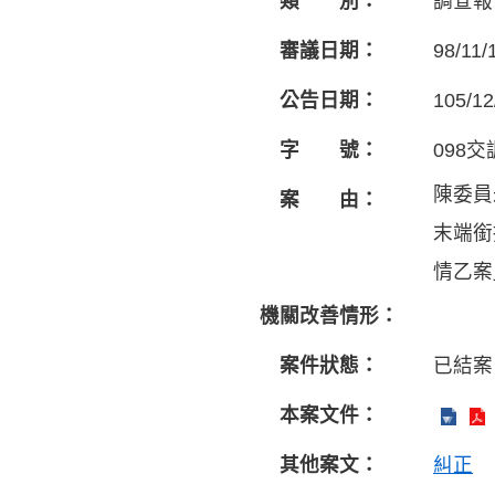
類 別：
調查報
審議日期：
98/11/
公告日期：
105/12
字 號：
098交
陳委員
案 由：
末端銜
情乙案
機關改善情形：
案件狀態：
已結案
本案文件：
其他案文：
糾正