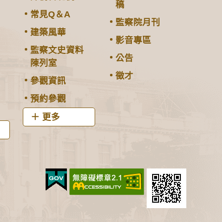
稿
常見Q＆A
監察院月刊
建築風華
影音專區
監察文史資料
公告
陳列室
徵才
參觀資訊
預約參觀
更多