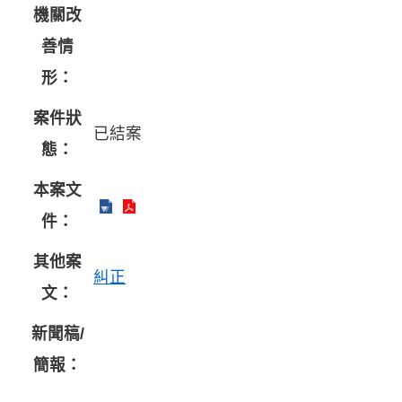
機關改
善情
形：
案件狀
已結案
態：
本案文
件：
其他案
糾正
文：
新聞稿/
簡報：