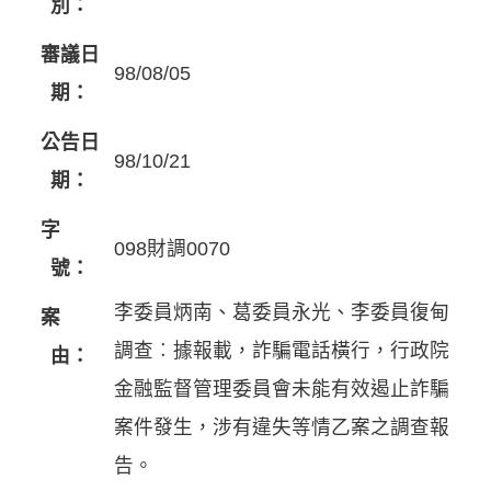
別：
審議日
98/08/05
期：
公告日
98/10/21
期：
字
098財調0070
號：
李委員炳南、葛委員永光、李委員復甸
案
調查︰據報載，詐騙電話橫行，行政院
由：
金融監督管理委員會未能有效遏止詐騙
案件發生，涉有違失等情乙案之調查報
告。