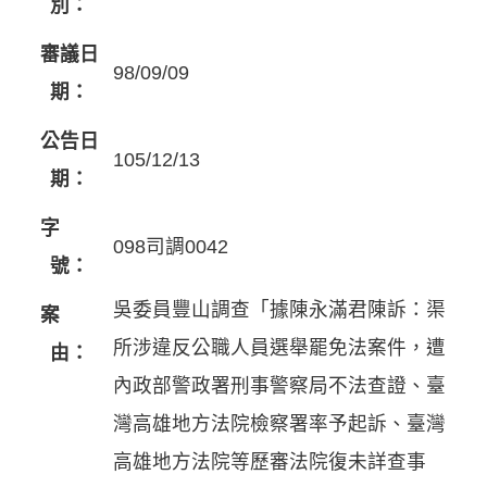
別：
審議日
98/09/09
期：
公告日
105/12/13
期：
字
098司調0042
號：
吳委員豐山調查「據陳永滿君陳訴：渠
案
所涉違反公職人員選舉罷免法案件，遭
由：
內政部警政署刑事警察局不法查證、臺
灣高雄地方法院檢察署率予起訴、臺灣
高雄地方法院等歷審法院復未詳查事