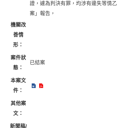
證，遽為判決有罪，均涉有違失等情乙
案」報告，
機關改
善情
形：
案件狀
已結案
態：
本案文
件：
其他案
文：
新聞稿/