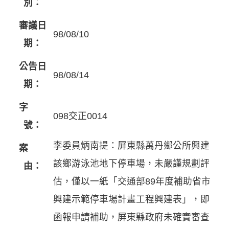
別：
審議日
98/08/10
期：
公告日
98/08/14
期：
字
098交正0014
號：
李委員炳南提：屏東縣萬丹鄉公所興建
案
該鄉游泳池地下停車場，未嚴謹規劃評
由：
估，僅以一紙「交通部89年度補助省市
興建示範停車場計畫工程興建表」，即
函報申請補助，屏東縣政府未確實審查