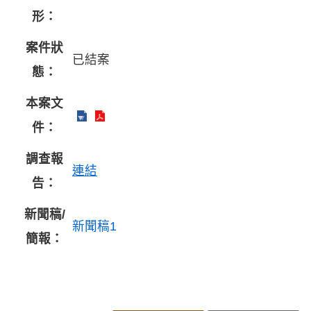
形：
案件狀
已結案
態：
本案文
件：
調查報
連結
告：
新聞稿/
新聞稿1
簡報：