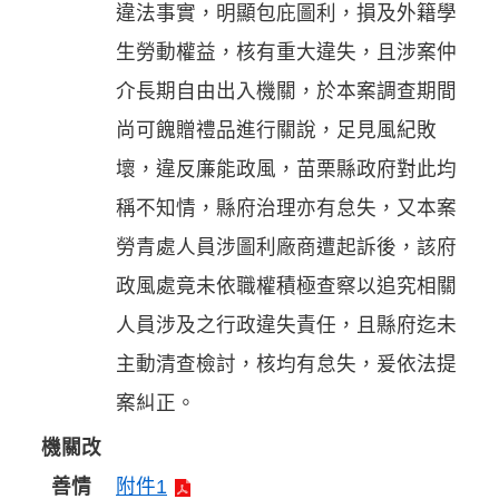
違法事實，明顯包庇圖利，損及外籍學
生勞動權益，核有重大違失，且涉案仲
介長期自由出入機關，於本案調查期間
尚可餽贈禮品進行關說，足見風紀敗
壞，違反廉能政風，苗栗縣政府對此均
稱不知情，縣府治理亦有怠失，又本案
勞青處人員涉圖利廠商遭起訴後，該府
政風處竟未依職權積極查察以追究相關
人員涉及之行政違失責任，且縣府迄未
主動清查檢討，核均有怠失，爰依法提
案糾正。
機關改
善情
附件1