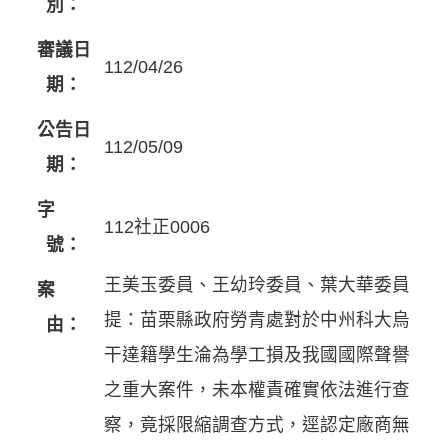
別：
審議日
112/04/26
期：
公告日
112/05/09
期：
字
112社正0006
號：
王美玉委員、王幼玲委員、葉大華委員
案
提：苗栗縣政府勞青處對於中州科大烏
由：
干達籍學生淪為學工損及我國國際聲譽
之重大案件，未本權責確實依法進行查
察，竟採限縮調查方式，逕認定廠商無