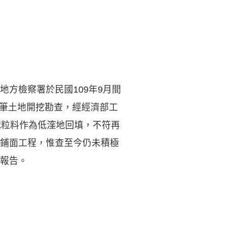
方檢察署於民國109年9月間
等筆土地開挖勘查，經經濟部工
級配粒料作為低漥地回填，不符再
鋪面工程，惟查至今仍未積極
報告。