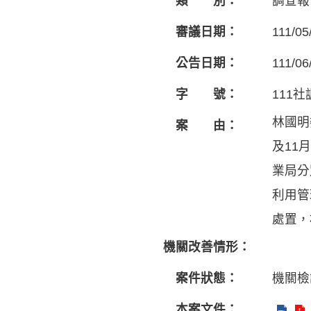
類 別：
調查報
審議日期：
111/05
公告日期：
111/06
字 號：
111社
林國明
案 由：
及11
業局分
利用管
處置，
機關改善情形：
案件狀態：
機關檢
本案文件：