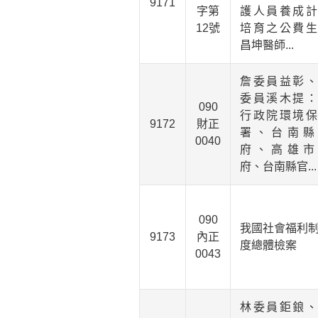
9171
字第
護人員養成計
12號
培育之公費生
昌坤醫師...
詹委員益彰、
委員溪木提：
090
行政院環境保
9172
財正
署、台南縣
0040
府、高雄市
府、台南縣官...
090
我國社會福利
9173
內正
度總體檢案
0043
林委員鉅鋃、