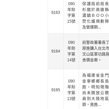
090
保護局前局長
年劾
杉龍於高雄縣
9163
字第
濃鎮ＢＯＯ小
15號
焚化爐規劃興
及營運期...
090
前警政署署長
年劾
原進購入台北
9164
字第
文山區軍功路
14號
舍價金案。
為福建省金門
090
金寧鄉鄉長吳
年劾
跑，明知現階
9165
字第
尚未開放公務
13號
員到大陸地區
遊，竟進...