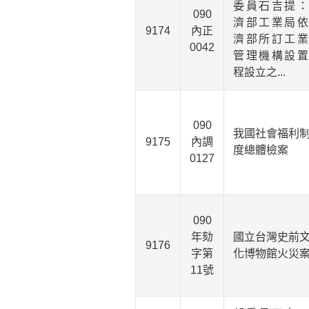
委員石吉提：
090
濟部工業局依
9174
內正
濟部所訂工業
0042
管理機構設置
程設立之...
090
我國社會福利
9175
內調
度總體檢案
0127
090
年劾
國立台灣史前
9176
字第
化博物館火災
11號