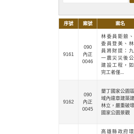
序號
案號
案名
林委員鉅鋃、
委員登美、林
090
員將財提：九
9161
內正
一震災災後公
0046
建設工程，如
完工者僅...
墾丁國家公園
090
域內違章建築
9162
內正
林立，嚴重破
0045
國家公園景觀
高雄縣政府環