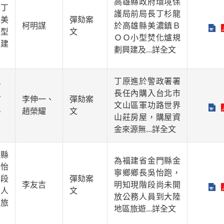
高雄縣政府環境保
丁
護局前局長丁杉龍
美
彈劾案
柯明謀
於高雄縣美濃鎮Ｂ
型
文
ＯＯ小型焚化爐規
建
劃興建及
...詳全文
丁原進於警政署署
丁
長任內購入台北市
市
李伸一、
彈劾案
文山區軍功路世界
房
趙榮耀
文
山莊房屋，購屋資
金來源無
...詳全文
縣
為福建省金門縣金
怡
寧鄉鄉長吳怡跑，
段
彈劾案
李友吉
明知現階段尚未開
人
文
放公務人員到大陸
旅
地區旅遊
...詳全文