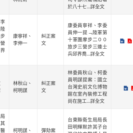
於八十七
...詳全文
李
康委員寧祥、李委
陸
員伸一提﹁陸軍第
步
康寧祥、
糾正案
十軍團摩步二００
營
李伸一
文
旅步三營步三連士
界
兵邱界喬
...詳全文
林委員秋山、柯委
員明謀提案：國立
文
林秋山、
糾正案
台灣史前文化博物
案
柯明謀
文
館在室內裝修工程
尚在施工
...詳全文
局
台東縣衛生局局長
其
田明輝默許其子台
醫
柯明謀、
彈劾案