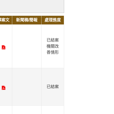
彈案文
新聞稿/簡報
處理進度
已結案
機關改
善情形
已結案