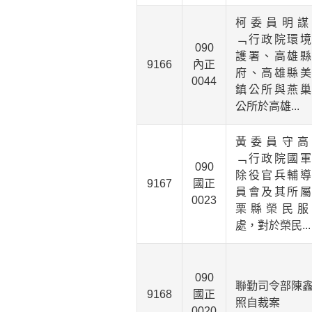
柯委員明謀
﹁行政院環境
090
護署、高雄縣
9166
內正
府、高雄縣美
0044
鎮公所與燕巢
公所於高雄...
黃委員守高
﹁行政院國軍
090
除役官兵輔導
9167
國正
員會及其所屬
0023
栗縣榮民服
處，對於榮民...
090
聯勤司令部陳
9168
國正
照自裁案
0020