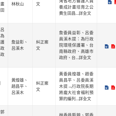
灣省地方醫護人員
畫
林秋山
文
養成計畫培育之公
田
費生田昌
...詳全文
呂
詹委員益彰、呂委
為
員溪木提：為行政
護
詹益彰、
糾正案
院環境保護署、台
政
呂溪木
文
南縣政府、高雄市
政
政府、台
...詳全文
黃委員煌雄、趙委
黃煌雄、
員昌平、呂委員溪
制
糾正案
趙昌平、
木提﹁行政院長期
文
呂溪木
將龐大社會褔利預
算的編列
...詳全文
郭
林委員鉅鋃、郭委