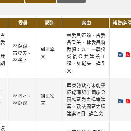
委員
類別
案由
報告/糾
古
林委員鉅鋃、古委
委
員登美、林委員將
林鉅鋃、
二
糾正案
財提：九二一震災
古登美、
共
文
災後公共建設工
林將財
期
程，如期完
...詳全
文
屏東縣政府未能積
區
極處理墾丁國家公
建
林將財、
糾正案
園轄區內之違章建
壞
林鉅鋃
文
築，致該園區之違
建案件日
...詳全文
境