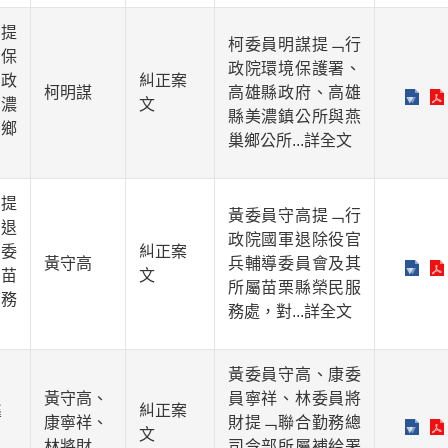
提
柯委員明謀提﹁行
保
政院環境保護署、
政
糾正案
柯明謀
高雄縣政府、高雄
濃
文
縣美濃鎮公所與燕
鄉
巢鄉公所
...詳全文
提
黃委員守高提﹁行
退
政院國軍退除役官
委
糾正案
黃守高
兵輔導委員會及其
苗
文
所屬苗栗縣榮民服
務
務處，對
...詳全文
黃委員守高、康委
黃守高、
員寧祥、林委員將
鑫
糾正案
康寧祥、
財提﹁聯合勤務總
文
林將財
司令部所屬補給署