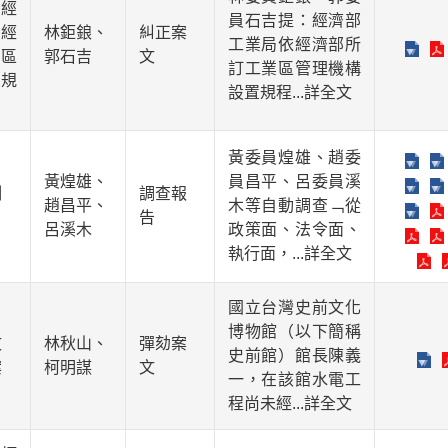
經
員石吉提：經濟部
經
林鉅鋃、
糾正案
工業局依經濟部所
區
郭石吉
文
訂工業區管理機構
規
設置規程
...詳全文
黃委員煌雄、趙委
黃煌雄、
員昌平、呂委員溪
制
調查報
趙昌平、
木等自動調查﹁從
告
呂溪木
政策面、法令面、
執行面，
...詳全文
國立台灣史前文化
博物館（以下簡稱
文
林秋山、
彈劾案
史前館）館長陳義
案
柯明謀
文
一，在該館水電工
程尚未經
...詳全文