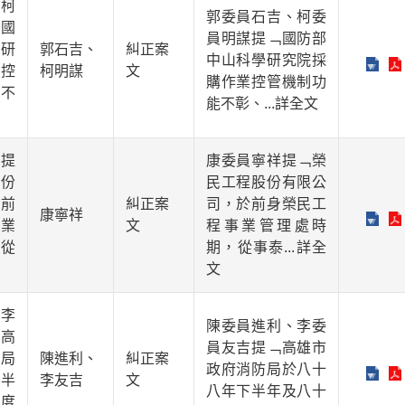
柯
郭委員石吉、柯委
國
員明謀提﹁國防部
研
郭石吉、
糾正案
中山科學研究院採
控
柯明謀
文
購作業控管機制功
不
能不彰、
...詳全文
提
康委員寧祥提﹁榮
份
民工程股份有限公
前
糾正案
司，於前身榮民工
康寧祥
業
文
程事業管理處時
從
期，從事泰
...詳全
文
李
陳委員進利、李委
高
員友吉提﹁高雄市
局
陳進利、
糾正案
政府消防局於八十
半
李友吉
文
八年下半年及八十
度