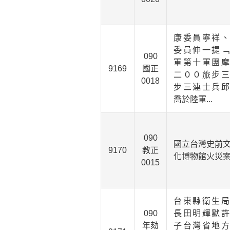
康委員寧祥、
委員伸一提﹁
090
軍第十軍團摩
9169
國正
二００旅步三
0018
步三連士兵邱
喬於陸軍...
090
國立台灣史前
9170
教正
化博物館火災
0015
台東縣衛生局
090
長田明輝默許
年劾
子台灣省地方