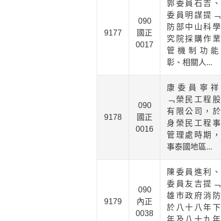
郭委員石吉、
委員明謀提﹁
090
防部中山科學
9177
國正
究院採購作業
0017
管機制功能
彰、相關人...
康委員寧祥
﹁榮民工程股
090
有限公司，於
9178
國正
身榮民工程事
0016
管理處時期，
事泰國地區...
陳委員進利、
委員友吉提﹁
090
雄市政府消防
9179
內正
於八十八年下
0038
年及八十九年