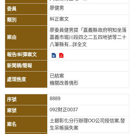
廖健男
糾正案文
廖委員健男提「嘉義縣政府明知坐落
嘉義市堀川段四之二五四地號等二十
八筆縣有
...詳全文
已結案
機關改善情形
8889
092財正0037
土銀彰化分行辦理OO公司授信案,發
生呆帳損失案