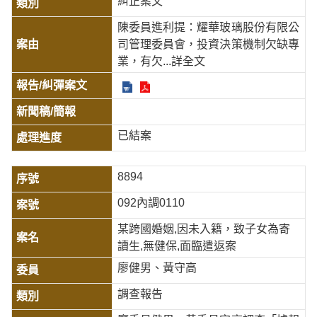
糾正案文
陳委員進利提：耀華玻璃股份有限公
司管理委員會，投資決策機制欠缺專
業，有欠
...詳全文
已結案
8894
092內調0110
某跨國婚姻,因未入籍，致子女為寄
讀生,無健保,面臨遣返案
廖健男、黃守高
調查報告