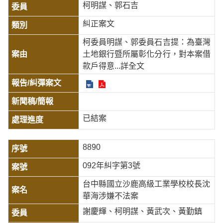
柯明謀、郭石吉
糾正案文
柯委員明謀、郭委員石吉提：為臺灣
土地銀行暨所屬彰化分行，對本案借
款戶得意
...詳全文
已結案
8890
092年糾字第3號
台中縣國立沙鹿高級工業學校校長沈
華海涉嫌不法案
謝慶輝、柯明謀、黃武次、黃勤鎮