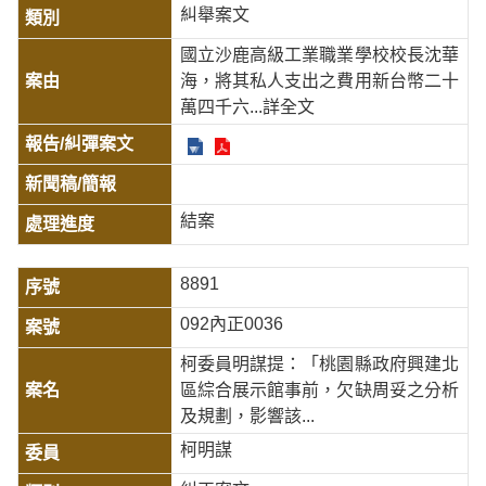
糾舉案文
國立沙鹿高級工業職業學校校長沈華
海，將其私人支出之費用新台幣二十
萬四千六
...詳全文
結案
8891
092內正0036
柯委員明謀提：「桃園縣政府興建北
區綜合展示館事前，欠缺周妥之分析
及規劃，影響該...
柯明謀