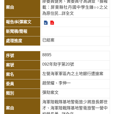
廖委員健男、黃委員守高調查「據報
載：屏東縣牡丹國中學生鐘○○之父
為原住民
...詳全文
已結案
8895
092年劾字第20號
左營海軍軍區內之土地銀行遭搶案
趙榮耀、李伸一
彈劾案文
海軍陸戰隊基地警衛旅少將旅長鄭世
才、海軍陸戰隊基地警衛旅警一營中