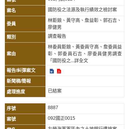
國防役之法源及執行績效之檢討案
林鉅鋃、黃守高、詹益彰、郭石吉、
廖健男
調查報告
林委員鉅鋃、黃委員守高、詹委員益
彰、郭委員石吉、廖委員健男調查
「國防役之
...詳全文
已結案
8887
092國正0015
左營海軍軍區內之土地銀行遭搶案