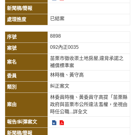
已結案
8898
092內正0035
苗栗市徵收渠土地房屋,違背承諾之
補償標準案
林時機、黃守高
糾正案文
林委員時機、黃委員守高提「苗栗縣
政府與苗栗市公所違法濫權，坐視由
時任公職
...詳全文