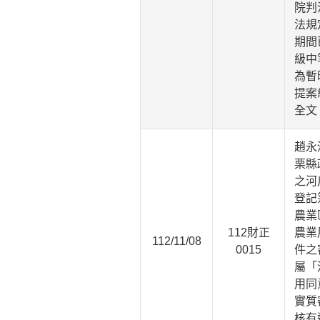
院判
法規
期間
級中
為暫
提案
全文
趙永
栗縣
之河
登記
農業
112財正
農業
112/11/08
0015
件之
屬「
用同
實質
核有