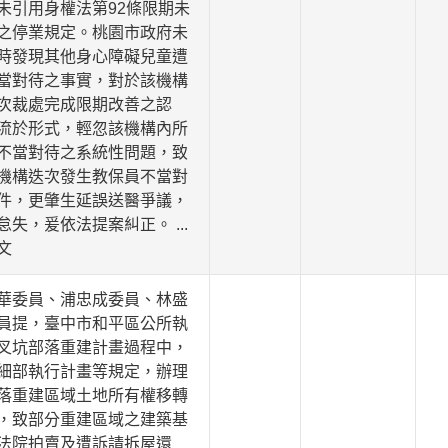
未引用身權法第92條限期未
之停業規定。桃園市政府未
時發現其他身心障礙兒童遭
當對待之事實，對於該機構
次裁處完成限期改善之認
流於形式，輕忽該機構內所
不當對待之系統性問題，致
機構迭次發生教保員不當對
件，更肇生延誤送醫爭議，
怠失，爰依法提案糾正。
...
文
華委員、浦忠成委員、林盛
員提，臺中市和平區公所執
叉坑部落重建計畫過程中，
細部執行計畫等規定，辦理
落重建區域土地所有權移轉
，致部分重建區域之建築基
法院拍賣及遭訴請拆屋還