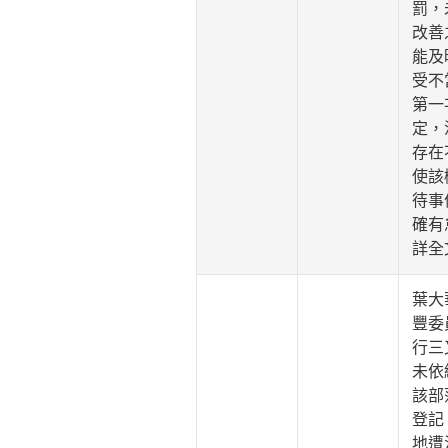
罰，
改善
能及
受不
第一
定，
存在
使該
待事
確有
詳全
葉大
豐委
行三
未依
該部
登記
地遭