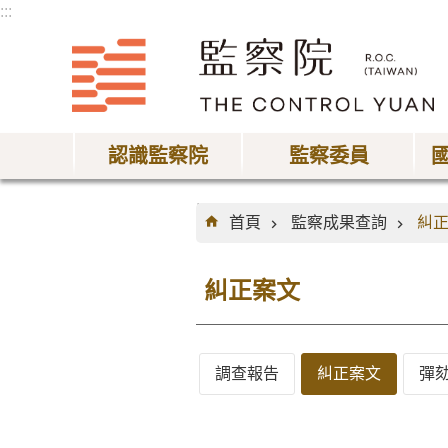
:::
跳到主要內容區塊
認識監察院
監察委員
:::
首頁
監察成果查詢
糾
糾正案文
調查報告
糾正案文
彈