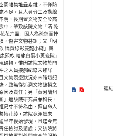
空間雜物堆疊紊雜，不僅防
施不足，且人員分工及動線
不明，長期置文物安全於高
險中，肇致該院文物「清 乾
青花花卉盤」因人為疏忽而掉
損，傷害文物甚鉅；又「明
款 嬌黃綠彩雙龍小碗」與
 康熙款 暗龍白裏小黃瓷碗」
現破損，惟因該院文物於開
件之人員接觸紀錄未臻詳
且文物裂璺狀況亦未確切記
錄，致無從追溯文物破損之
連結
原因及責任；另「黃河蘭州
圖」遭該院研究員兼科長，
櫃尺寸不符為由，擅自命人
裝裱花綾，該院竟渾然未
逾半年後始發現，且迄今無
責任檢討及懲處；又該院將
圖檔放置對外開放查詢服務