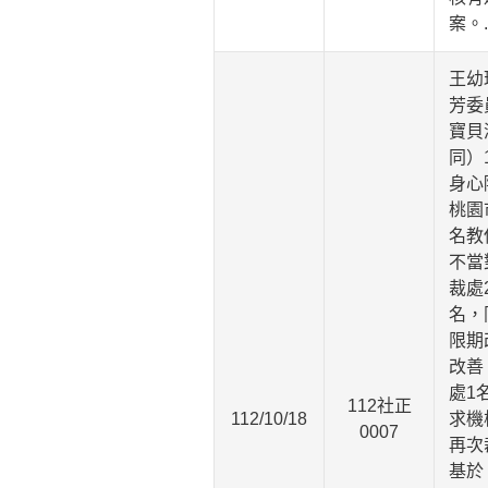
案。
王幼
芳委
寶貝
同）
身心
桃園
名教
不當
裁處
名，
限期
改善
處1
112社正
112/10/18
求機
0007
再次
基於