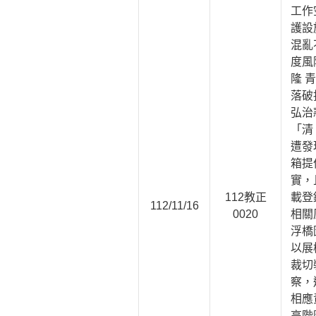
工作
護設
混亂
度風
隆 
落破
弘治
「清
遭發
箱提
實，
112教正
載登
112/11/16
0020
相關
浮橋
以展
裁切
察，
相應
高階