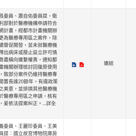
昌委員、蕭自佑委員提，衛
利部對於醫療機構申請符合
網計畫，經都市計畫機關辦
更為醫療專用區之案件，除
續督促開發，並未就醫療機
釋出病床或廢止設立許可情
善盡橫向連繫權責，通知都
連結
畫機關辦理檢討回復原使用
，致部分案件仍維持醫療專
閒置長達20餘年，有違政策
之美意，並排擠其他醫療機
於醫療專用區之申請，核有
，爰依法提案糾正。
...詳全
義委員、王麗珍委員、王美
員提：國立故宮博物院庫房