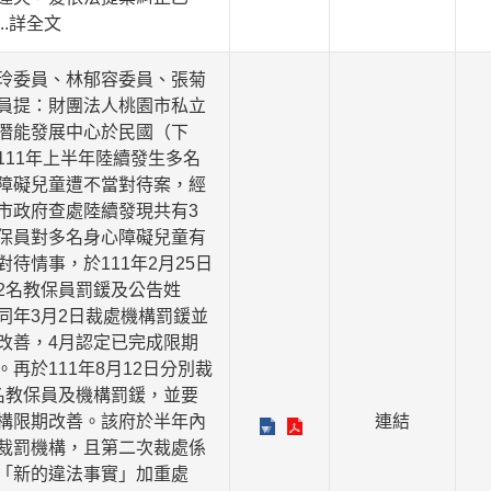
...詳全文
玲委員、林郁容委員、張菊
員提：財團法人桃園市私立
潛能發展中心於民國（下
111年上半年陸續發生多名
障礙兒童遭不當對待案，經
市政府查處陸續發現共有3
保員對多名身心障礙兒童有
對待情事，於111年2月25日
2名教保員罰鍰及公告姓
同年3月2日裁處機構罰鍰並
改善，4月認定已完成限期
。再於111年8月12日分別裁
名教保員及機構罰鍰，並要
構限期改善。該府於半年內
連結
裁罰機構，且第二次裁處係
「新的違法事實」加重處