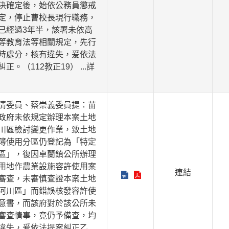
決確定後，始依公務員懲戒
定，停止曹校長現行職務，
已經過3年半，該署未依高
等教育法等相關規定，先行
時處分，核有違失，爰依法
糾正。（112教正19）
...詳
清委員、蔡崇義委員提：苗
政府未依規定辦理本案土地
川區檢討變更作業，致土地
簿使用分區仍登記為「特定
區」，復因卓蘭鎮公所辦理
用地作農業設施容許使用案
連結
審查，未審慎查證本案土地
河川區」而錯誤核發容許使
意書，而該府對於該公所未
審查情事，竟仍予備查，均
違失，爰依法提案糾正乙