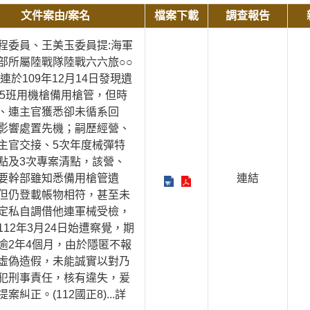
文件案由/案名
檔案下載
調查報告
程委員、王美玉委員提:海軍
部所屬陸戰隊陸戰六六旅○○
○連於109年12月14日發現遺
75班用機槍備用槍管，但時
、連主官獲悉卻未循系回
影響處置先機；嗣歷經營、
主官交接、5次年度械彈特
點及3次專案清點，該營、
要幹部雖知悉備用槍管遺
連結
但仍登載帳物相符，甚至未
定私自調借他連軍械受檢，
112年3月24日始遭察覺，期
逾2年4個月，由於隱匿不報
虛偽造假，未能誠實以對乃
犯刑事責任，核有違失，爰
提案糾正。(112國正8)
...詳