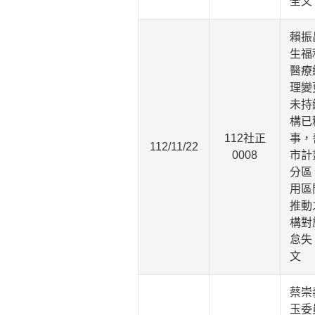
全文
賴振
生福
醫療
理變
未持
構已
112社正
事，
112/11/22
0008
市計
分區
用區
推動
構對
怠失
文
蔡崇
玉委