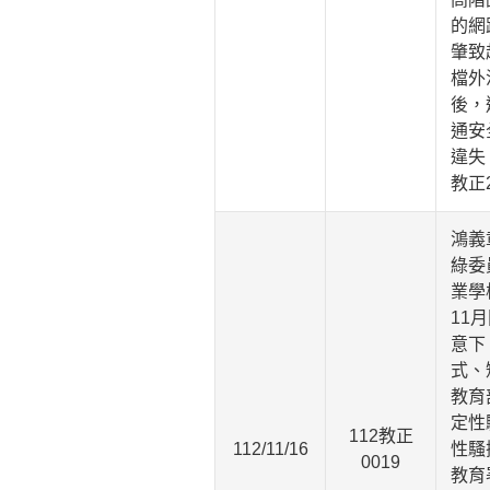
的網
肇致
檔外
後，
通安
違失
教正
鴻義
綠委
業學
11
意下
式、
教育
定性
112教正
112/11/16
性騷
0019
教育