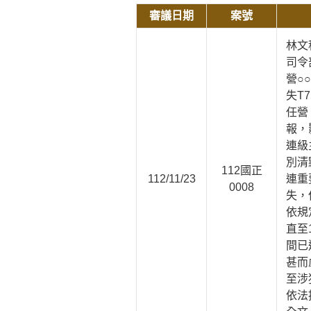
審議日期
案號
林文
司令
營○
失T
任營
報，
連級
別清
112國正
112/11/23
連重
0008
失，
依規
直至
間已
甚而
至涉
依法