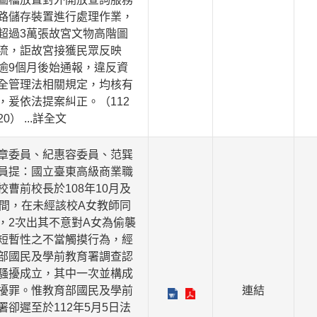
路儲存裝置進行處理作業，
超過3萬張故宮文物高階圖
流，詎故宮接獲民眾反映
逾9個月後始通報，違反資
全管理法相關規定，均核有
，爰依法提案糾正。（112
20）
...詳全文
章委員、紀惠容委員、范巽
員提：國立臺東高級商業職
校曹前校長於108年10月及
月間，在未經該校A女教師同
，2次出其不意對A女為偷襲
短暫性之不當觸摸行為，經
部國民及學前教育署調查認
騷擾成立，其中一次並構成
擾罪。惟教育部國民及學前
連結
署卻遲至於112年5月5日法